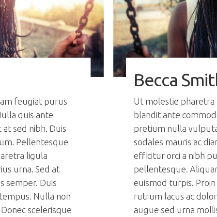
Becca Smit
lam feugiat purus
Ut molestie pharetra
ulla quis ante
blandit ante commodo
at sed nibh. Duis
pretium nulla vulputa
tum. Pellentesque
sodales mauris ac di
haretra ligula
efficitur orci a nibh p
ius urna. Sed at
pellentesque. Aliquam
us semper. Duis
euismod turpis. Proin
 tempus. Nulla non
rutrum lacus ac dolo
 Donec scelerisque
augue sed urna molli