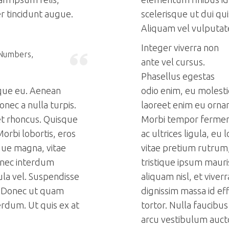
er tincidunt augue.
scelerisque ut dui qu
Aliquam vel vulputat
Integer viverra non
Numbers,
ante vel cursus.
Phasellus egestas
isque eu. Aenean
odio enim, eu molesti
nec a nulla turpis.
laoreet enim eu ornar
t rhoncus. Quisque
Morbi tempor fermen
 Morbi lobortis, eros
ac ultrices ligula, eu 
gue magna, vitae
vitae pretium rutrum
Donec interdum
tristique ipsum mauri
ula vel. Suspendisse
aliquam nisl, et vive
is. Donec ut quam
dignissim massa id eff
erdum. Ut quis ex at
tortor. Nulla faucibu
arcu vestibulum auct