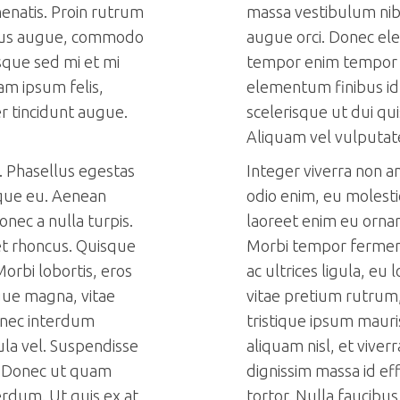
nenatis. Proin rutrum
massa vestibulum nibh
rius augue, commodo
augue orci. Donec e
que sed mi et mi
tempor enim tempor s
am ipsum felis,
elementum finibus id 
er tincidunt augue.
scelerisque ut dui qu
Aliquam vel vulputat
s. Phasellus egestas
Integer viverra non a
isque eu. Aenean
odio enim, eu molesti
nec a nulla turpis.
laoreet enim eu ornar
t rhoncus. Quisque
Morbi tempor fermen
 Morbi lobortis, eros
ac ultrices ligula, eu 
gue magna, vitae
vitae pretium rutrum
Donec interdum
tristique ipsum mauri
ula vel. Suspendisse
aliquam nisl, et vive
is. Donec ut quam
dignissim massa id eff
erdum. Ut quis ex at
tortor. Nulla faucibu