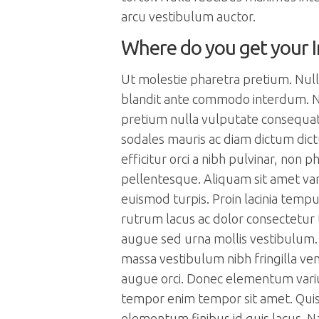
arcu vestibulum auctor.
Where do you get your I
Ut molestie pharetra pretium. Nul
blandit ante commodo interdum. N
pretium nulla vulputate consequat 
sodales mauris ac diam dictum dic
efficitur orci a nibh pulvinar, non p
pellentesque. Aliquam sit amet var
euismod turpis. Proin lacinia temp
rutrum lacus ac dolor consectetur
augue sed urna mollis vestibulum.
massa vestibulum nibh fringilla ve
augue orci. Donec elementum va
tempor enim tempor sit amet. Quis
elementum finibus id quis lacus. N