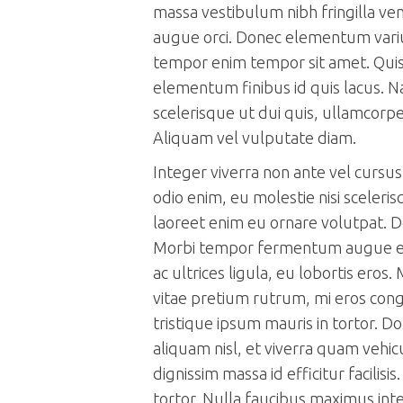
massa vestibulum nibh fringilla ve
augue orci. Donec elementum va
tempor enim tempor sit amet. Quis
elementum finibus id quis lacus. N
scelerisque ut dui quis, ullamcorp
Aliquam vel vulputate diam.
Integer viverra non ante vel cursu
odio enim, eu molestie nisi sceler
laoreet enim eu ornare volutpat. Do
Morbi tempor fermentum augue e
ac ultrices ligula, eu lobortis eros.
vitae pretium rutrum, mi eros con
tristique ipsum mauris in tortor. 
aliquam nisl, et viverra quam vehic
dignissim massa id efficitur facilis
tortor. Nulla faucibus maximus int