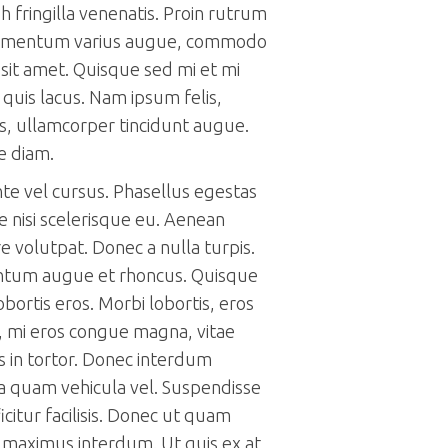
 fringilla venenatis. Proin rutrum
lementum varius augue, commodo
it amet. Quisque sed mi et mi
quis lacus. Nam ipsum felis,
is, ullamcorper tincidunt augue.
e diam.
nte vel cursus. Phasellus egestas
e nisi scelerisque eu. Aenean
e volutpat. Donec a nulla turpis.
tum augue et rhoncus. Quisque
lobortis eros. Morbi lobortis, eros
, mi eros congue magna, vitae
s in tortor. Donec interdum
rra quam vehicula vel. Suspendisse
icitur facilisis. Donec ut quam
s maximus interdum. Ut quis ex at