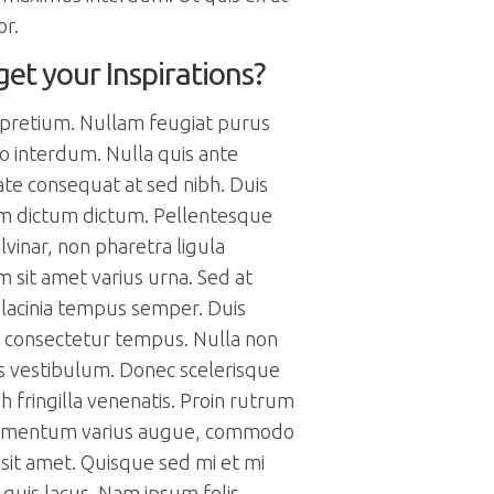
or.
et your Inspirations?
 pretium. Nullam feugiat purus
 interdum. Nulla quis ante
te consequat at sed nibh. Duis
am dictum dictum. Pellentesque
ulvinar, non pharetra ligula
 sit amet varius urna. Sed at
 lacinia tempus semper. Duis
r consectetur tempus. Nulla non
s vestibulum. Donec scelerisque
 fringilla venenatis. Proin rutrum
lementum varius augue, commodo
it amet. Quisque sed mi et mi
quis lacus. Nam ipsum felis,