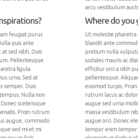
arcu vestibulum auct
nspirations?
Where do you g
lam feugiat purus
Ut molestie pharetra
ulla quis ante
blandit ante commodo
at sed nibh. Duis
pretium nulla vulputa
tum. Pellentesque
sodales mauris ac di
haretra ligula
efficitur orci a nibh p
ius urna. Sed at
pellentesque. Aliquam
us semper. Duis
euismod turpis. Proin
 tempus. Nulla non
rutrum lacus ac dolo
 Donec scelerisque
augue sed urna molli
nenatis. Proin rutrum
massa vestibulum nibh
rius augue, commodo
augue orci. Donec e
que sed mi et mi
tempor enim tempor s
am ipsum felis,
elementum finibus id 