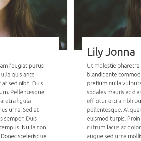
Lily Jonna
lam feugiat purus
Ut molestie pharetra
ulla quis ante
blandit ante commodo
at sed nibh. Duis
pretium nulla vulputa
tum. Pellentesque
sodales mauris ac di
haretra ligula
efficitur orci a nibh p
ius urna. Sed at
pellentesque. Aliquam
us semper. Duis
euismod turpis. Proin
 tempus. Nulla non
rutrum lacus ac dolo
 Donec scelerisque
augue sed urna molli