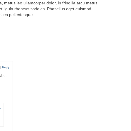
 metus leo ullamcorper dolor, in fringilla arcu metus
get ligula rhoncus sodales. Phasellus eget euismod
trices pellentesque.
3
|
Reply
l, ut
y