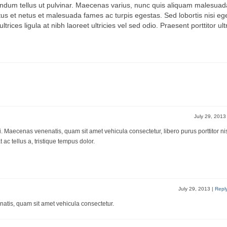
ndum tellus ut pulvinar. Maecenas varius, nunc quis aliquam malesuada,
tus et netus et malesuada fames ac turpis egestas. Sed lobortis nisi e
trices ligula at nibh laoreet ultricies vel sed odio. Praesent porttitor ul
July 29, 201
mi. Maecenas venenatis, quam sit amet vehicula consectetur, libero purus porttitor nis
 ac tellus a, tristique tempus dolor.
July 29, 2013
|
Repl
natis, quam sit amet vehicula consectetur.