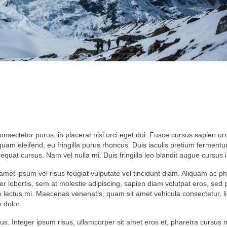
onsectetur purus, in placerat nisi orci eget dui. Fusce cursus sapien urna
am eleifend, eu fringilla purus rhoncus. Duis iaculis pretium fermentum
uat cursus. Nam vel nulla mi. Duis fringilla leo blandit augue cursus i
it amet ipsum vel risus feugiat vulputate vel tincidunt diam. Aliquam ac
eger lobortis, sem at molestie adipiscing, sapien diam volutpat eros, sed
ae lectus mi. Maecenas venenatis, quam sit amet vehicula consectetur, libe
 dolor.
lus. Integer ipsum risus, ullamcorper sit amet eros et, pharetra cursus n