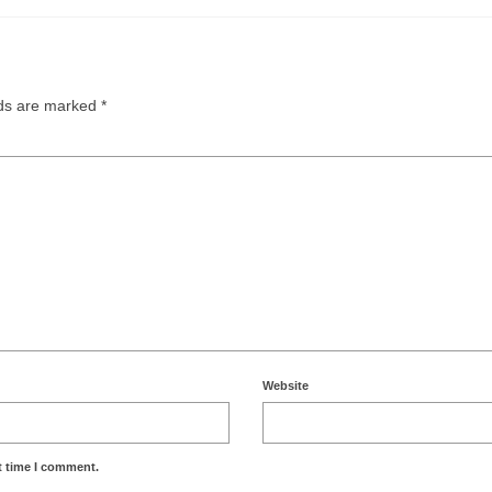
lds are marked
*
Website
t time I comment.