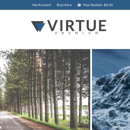
My Account
Buy Here
Your Basket
-
$
0.00