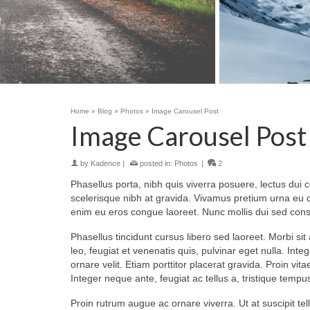
Home
»
Blog
»
Photos
»
Image Carousel Post
Image Carousel Post
by
Kadence
|
posted in:
Photos
|
2
Phasellus porta, nibh quis viverra posuere, lectus dui c
scelerisque nibh at gravida. Vivamus pretium urna eu qu
enim eu eros congue laoreet. Nunc mollis dui sed conseq
Phasellus tincidunt cursus libero sed laoreet. Morbi s
leo, feugiat et venenatis quis, pulvinar eget nulla. Int
ornare velit. Etiam porttitor placerat gravida. Proin vit
Integer neque ante, feugiat ac tellus a, tristique tempus
Proin rutrum augue ac ornare viverra. Ut at suscipit tel