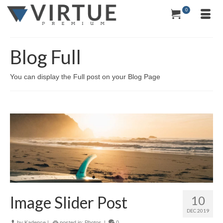
0
Blog Full
You can display the Full post on your Blog Page
Image Slider Post
10
DEC 2019
by
Kadence
|
posted in:
Photos
|
0