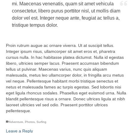
mi. Maecenas venenatis, quam sit amet vehicula
consectetur, libero purus porttitor nisl, ut mollis diam
dolor vel est. Integer neque ante, feugiat ac tellus a,
tristique tempus dolor.
Proin rutrum augue ac ornare viverra. Ut at suscipit tellus.
Integer ipsum risus, ullamcorper sit amet eros et, pharetra
cursus nulla. In hac habitasse platea dictumst. Nulla id egestas
libero, ultricies semper lacus. Praesent accumsan bibendum
tellus ut pulvinar. Maecenas varius, nunc quis aliquam
malesuada, metus leo ullamcorper dolor, in fringilla arcu metus
vel neque. Pellentesque habitant morbi tristique senectus et
netus et malesuada fames ac turpis egestas. Sed lobortis nisi
eget ligula rhoncus sodales. Phasellus eget euismod urna. Nulla
blandit pellentesque risus a ornare. Donec ultrices ligula at nibh
laoreet ultricies vel sed odio. Praesent porttitor ultrices
pellentesque.
Adventure
,
Photos
,
Surfing
Leave a Reply