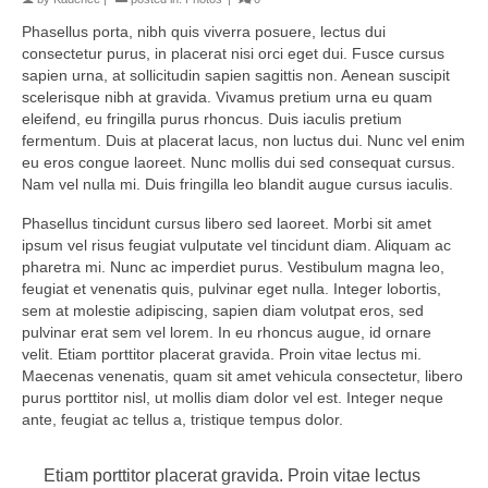
Phasellus porta, nibh quis viverra posuere, lectus dui
consectetur purus, in placerat nisi orci eget dui. Fusce cursus
sapien urna, at sollicitudin sapien sagittis non. Aenean suscipit
scelerisque nibh at gravida. Vivamus pretium urna eu quam
eleifend, eu fringilla purus rhoncus. Duis iaculis pretium
fermentum. Duis at placerat lacus, non luctus dui. Nunc vel enim
eu eros congue laoreet. Nunc mollis dui sed consequat cursus.
Nam vel nulla mi. Duis fringilla leo blandit augue cursus iaculis.
Phasellus tincidunt cursus libero sed laoreet. Morbi sit amet
ipsum vel risus feugiat vulputate vel tincidunt diam. Aliquam ac
pharetra mi. Nunc ac imperdiet purus. Vestibulum magna leo,
feugiat et venenatis quis, pulvinar eget nulla. Integer lobortis,
sem at molestie adipiscing, sapien diam volutpat eros, sed
pulvinar erat sem vel lorem. In eu rhoncus augue, id ornare
velit. Etiam porttitor placerat gravida. Proin vitae lectus mi.
Maecenas venenatis, quam sit amet vehicula consectetur, libero
purus porttitor nisl, ut mollis diam dolor vel est. Integer neque
ante, feugiat ac tellus a, tristique tempus dolor.
Etiam porttitor placerat gravida. Proin vitae lectus