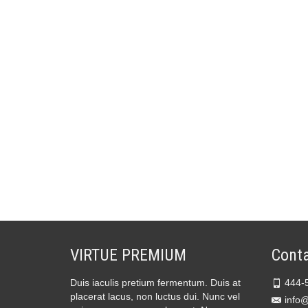
VIRTUE PREMIUM
Conta
Duis iaculis pretium fermentum. Duis at
444-
placerat lacus, non luctus dui. Nunc vel
info