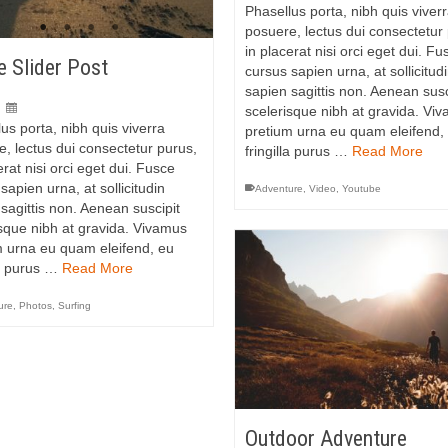
Phasellus porta, nibh quis viver
posuere, lectus dui consectetur
in placerat nisi orci eget dui. Fu
 Slider Post
cursus sapien urna, at sollicitud
sapien sagittis non. Aenean susc
|
scelerisque nibh at gravida. Vi
us porta, nibh quis viverra
pretium urna eu quam eleifend,
, lectus dui consectetur purus,
fringilla purus …
Read More
erat nisi orci eget dui. Fusce
sapien urna, at sollicitudin
Adventure
,
Video
,
Youtube
sagittis non. Aenean suscipit
isque nibh at gravida. Vivamus
m urna eu quam eleifend, eu
la purus …
Read More
ure
,
Photos
,
Surfing
Outdoor Adventure