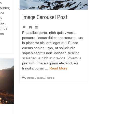
ra
 purus,
sce
Image Carousel Post
in
ipit
|
|
vamus
Phasellus porta, nibh quis viverra
 eu
posuere, lectus dui consectetur purus,
in placerat nisi orci eget dui. Fusce
cursus sapien urna, at sollicitudin
sapien sagittis non. Aenean suscipit
scelerisque nibh at gravida. Vivamus
pretium urna eu quam eleifend, eu
fringilla purus …
Read More
Carousel
,
gallery
,
Photos