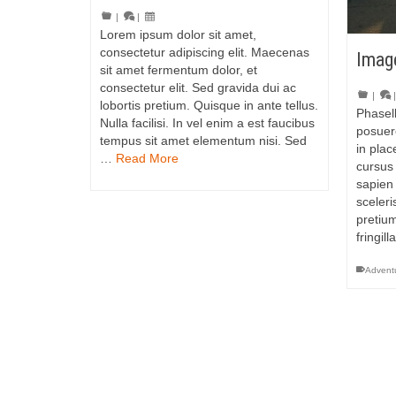
|
|
Lorem ipsum dolor sit amet,
consectetur adipiscing elit. Maecenas
Image
sit amet fermentum dolor, et
consectetur elit. Sed gravida dui ac
|
lobortis pretium. Quisque in ante tellus.
Phasell
Nulla facilisi. In vel enim a est faucibus
posuere
tempus sit amet elementum nisi. Sed
in plac
…
Read More
cursus 
sapien 
sceler
pretiu
fringil
Advent