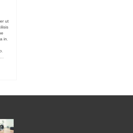
er ut
lisis
ue
a in.
o.
 …