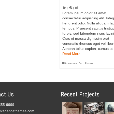
|
|
Lorem ipsum dolor sit amet,
consectetur adipiscing elit. Integ
hendrerit odio. Nulla aliquam faci
tempus. Praesent sagittis tristiq
turpis, sed bibendum risus lacini
Cras et massa dignissim erat
venenatis rhoncus eget vel liber
Aenean tellus sapien, cursus ut
Read More
Adventure
,
Fun
,
Photos
ct Us
Recent Projects
555-9999
@kadencethemes.com