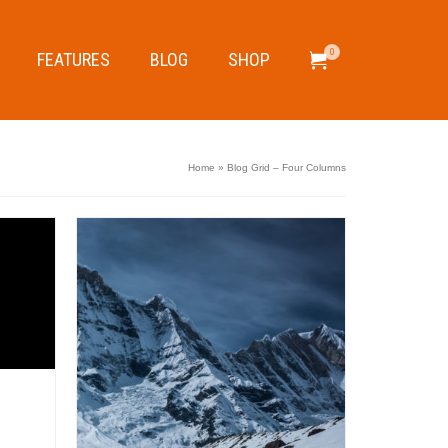
0
FEATURES
BLOG
SHOP
Home
»
Blog Grid – Four Columns