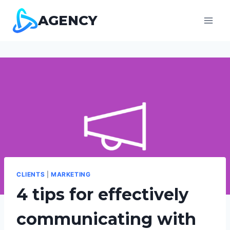
Skip
AGENCY
to
content
CLIENTS
|
MARKETING
4 tips for effectively
communicating with