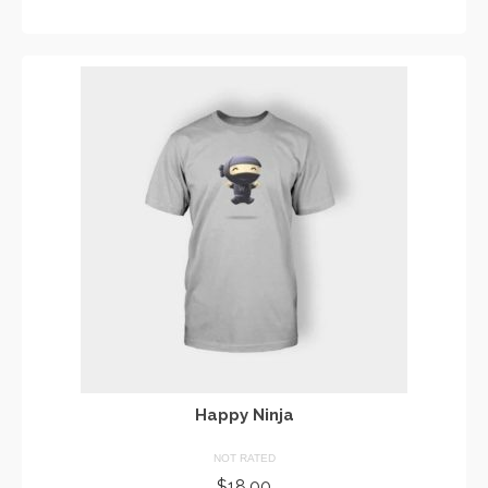
ADD TO CART
Happy Ninja
NOT RATED
$
18.00