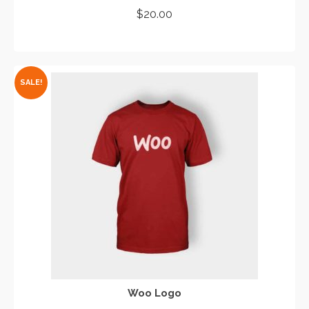
$
20.00
ADD TO CART
SALE!
Woo Logo