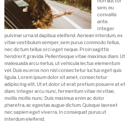
non auctor
sem, eu
convallis
ante.
Integer
pulvinar urna id dapibus eleifend. Aenean interdum, ex
vitae vestibulum semper, sem purus commodo tellus,
nec dictum tellus orci eget neque. Proin sagittis
hendrerit gravida. Pellentesque vitae maximus diam. Ut
malesuada arcu metus, ut vehicula lectus elementum
vel. Duis eu eros non nisl consectetur luctus eget quis
ligula. Lorem ipsum dolor sit amet, consectetur
adipiscing elit. Ut et dolor ut erat pretium posuere at et
diam. Integer arcu nunc, fermentum vitae mi vitae,
mollis mollis nunc. Duis maximus enim ac dolor
pharetra, ac egestas augue dictum. Quisque laoreet
nec sapien eget viverra. In consequat purus ut
interdum eleifend.