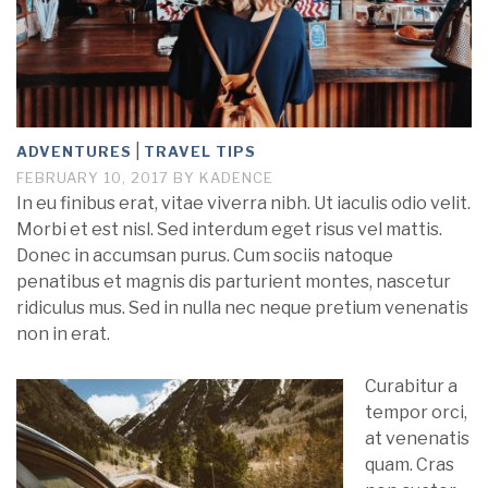
|
ADVENTURES
TRAVEL TIPS
FEBRUARY 10, 2017
BY
KADENCE
In eu finibus erat, vitae viverra nibh. Ut iaculis odio velit.
Morbi et est nisl. Sed interdum eget risus vel mattis.
Donec in accumsan purus. Cum sociis natoque
penatibus et magnis dis parturient montes, nascetur
ridiculus mus. Sed in nulla nec neque pretium venenatis
non in erat.
Curabitur a
tempor orci,
at venenatis
quam. Cras