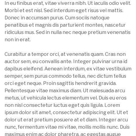
In eu finibus erat, vitae viverra nibh. Ut iaculis odio velit.
Morbi et est nisl. Sed interdum eget risus vel mattis.
Donec in accumsan purus. Cum sociis natoque
penatibus et magnis dis parturient montes, nascetur
ridiculus mus. Sed in nulla nec neque pretium venenatis
non in erat.
Curabitur a tempor orci, at venenatis quam. Cras non
auctor sem, eu convallis ante. Integer pulvinar urna id
dapibus eleifend. Aenean interdum, ex vitae vestibulum
semper, sem purus commodo tellus, nec dictum tellus
orci eget neque. Proin sagittis hendrerit gravida.
Pellentesque vitae maximus diam. Ut malesuada arcu
metus, ut vehicula lectus elementum vel. Duis eu eros
non nisl consectetur luctus eget quis ligula. Lorem
ipsum dolor sit amet, consectetur adipiscing elit. Ut et
dolor ut erat pretium posuere at et diam. Integer arcu
nunc, fermentum vitae mi vitae, mollis mollis nunc. Duis
maximus enim ac dolor pharetra, ac egestas augue