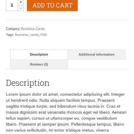
Recycled
ADD TO CART
Paper
Business
Card
quantity
Category:
Business Cards
Tags:
Business
,
cards
,
PSD
Description
Additional information
Reviews (0)
Description
Lorem ipsum dolor sit amet, consectetur adipiscing elit. Integer
ut hendrerit odio. Nulla aliquam facilisis tempus. Praesent
sagittis tristique turpis, sed bibendum risus lacinia in. Cras et
massa dignissim erat venenatis rhoncus eget vel libero. Aenean
tellus sapien, cursus ut ullamcorper eu, congue vestibulum
libero. Praesent at semper ipsum. Pellentesque tempus, libero
non varius sollicitudin, mi tortor tristique metus, viverra