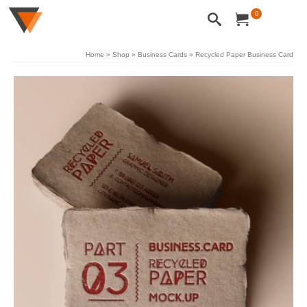
0
Home
»
Shop
»
Business Cards
»
Recycled Paper Business Card