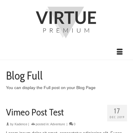
Blog Full
You can display the Full post on your Blog Page
Vimeo Post Test
17
DEC 2019
by
Kadence
|
posted in:
Adventure
|
0