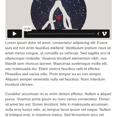
Lorem ipsum dolor sit amet, consectetur adipiscing elit. Fusce
quis est non enim faucibus eleifend. Vestibulum pretium risus sit
amet metus congue, ut convallis ex vehicula. Sed sagittis orci id
ullamcorper molestie. Vivamus tincidunt elementum nibh, non
blandit sem rhoncus laoreet. Maecenas scelerisque mollis elit,
nec malesuada dui. Etiam viverra faucibus velit id efficitur.
Phasellus sed varius odio. Proin tempor eu ex non tempor.
Aliquam semper venenatis nulla vel faucibus. Nunc interdum
tincidunt ultricies.
Curabitur accumsan mi ac enim dictum efficitur. Nullam a aliquet
purus. Vivamus porta ipsum eu nunc varius consectetur. Donec
sit amet leo est. Donec tincidunt, felis in malesuada accumsan,
nulla eros luctus odio, ac tempus lacus ipsum vel neque. Nullam
id tristique erat, in maximus metus. Sed fermentum arcu vel